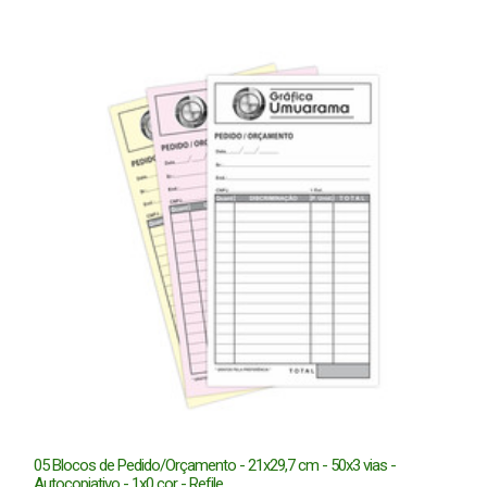
05 Blocos de Pedido/Orçamento - 21x29,7 cm - 50x3 vias -
Autocopiativo - 1x0 cor - Refile